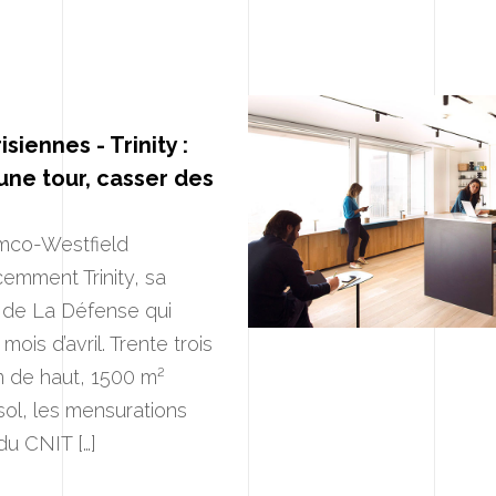
isiennes - Trinity :
une tour, casser des
mco-Westfield
cemment Trinity, sa
 de La Défense qui
mois d’avril. Trente trois
m de haut, 1500 m²
sol, les mensurations
du CNIT […]