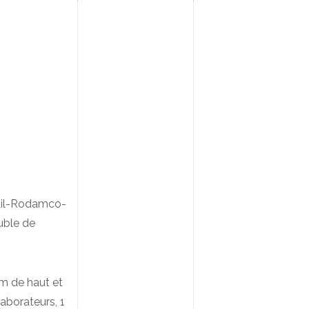
ail-Rodamco-
euble de
0 m de haut et
laborateurs, 1