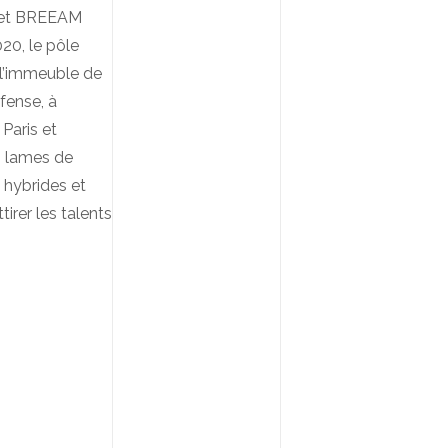
» et BREEAM
020, le pôle
 l’immeuble de
éfense, à
Paris et
n lames de
s hybrides et
irer les talents