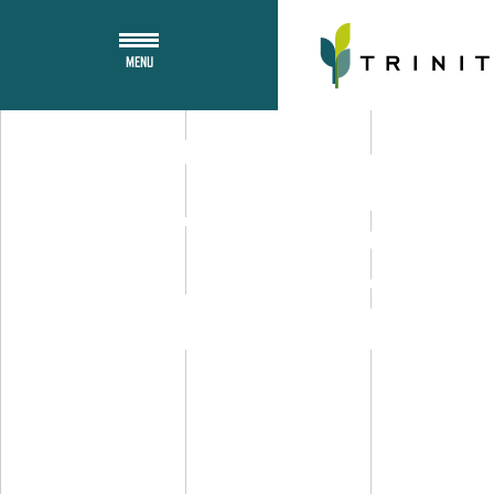
MENU
Workpla
CHIFFRES CLÉS
Trinity s’
Défense