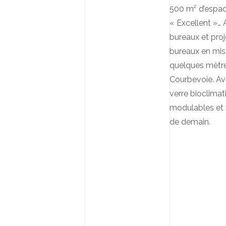
500 m² d’espac
« Excellent »… 
bureaux et pro
bureaux en misan
quelques mètres
Courbevoie. Av
verre bioclimat
modulables et s
de demain.