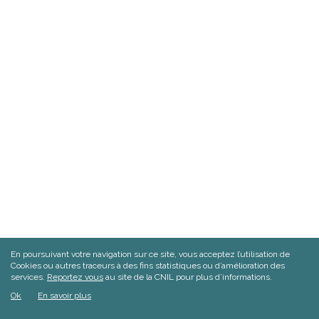
En poursuivant votre navigation sur ce site, vous acceptez l’utilisation de
Cookies ou autres traceurs à des fins statistiques ou d’amélioration des
services.
Reportez vous
au site de la CNIL pour plus d’informations.
Ok
En savoir plus