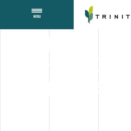
MENU
Décideur
CHIFFRES CLÉS
– La Déf
pierre de