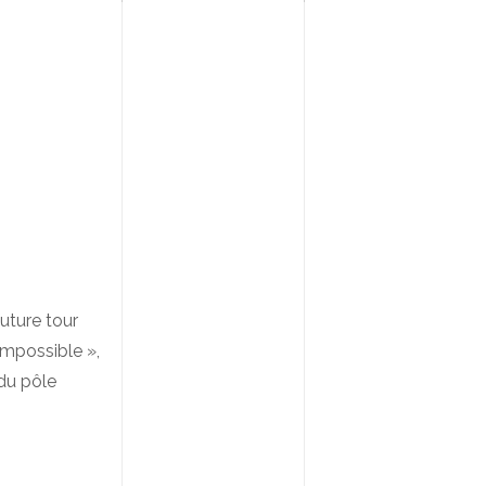
future tour
impossible »,
 du pôle