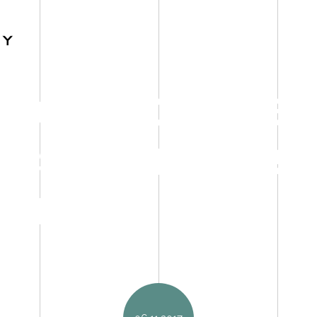
s d’Île-de-Fra
ense : premièr
 Trinity