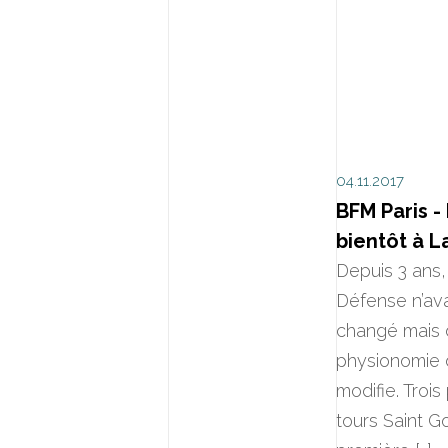
04.11.2017
BFM Paris - 
bientôt à 
Depuis 3 ans, 
Défense n’av
changé mais d
physionomie d
modifie. Trois
tours Saint Go