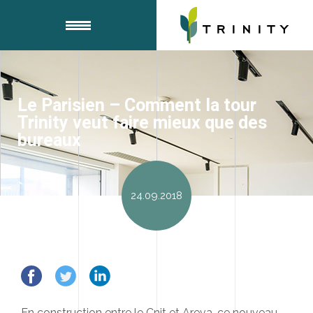
Le Parisien – Comment la tour
Trinity veut faire mieux que des
bureaux
24.09.2018
En construction entre le Cnit et Areva, ce nouveau