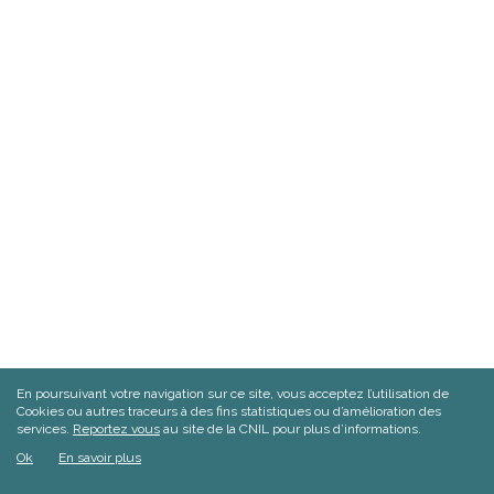
En poursuivant votre navigation sur ce site, vous acceptez l’utilisation de
Cookies ou autres traceurs à des fins statistiques ou d’amélioration des
services.
Reportez vous
au site de la CNIL pour plus d’informations.
Ok
En savoir plus